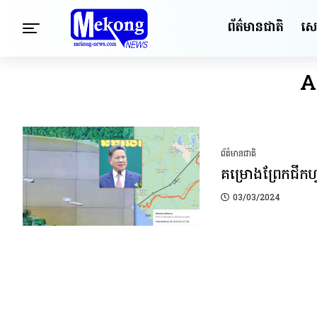
ព័ត៌មានជាតិ
សេដ្
A
ព័ត៌មានជាតិ
គម្រោងព្រែកជីក
03/03/2024