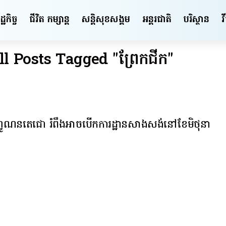
ឋកិច្ច
ជីវិត កម្សាន្ត
សន្តិសុខ​សង្គម
អន្តរជាតិ
បរិស្ថាន
វ
ll Posts Tagged "ព្រែកជីក"
ហ្វូណនតេជោ រំពឹងអាចបើកការដ្ឋានសាងសង់នៅខែមិថុនា