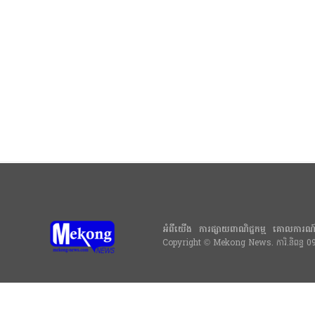
អំពីយើង
ការផ្សាយពាណិជ្ជកម្ម
គោលការណ
Copyright © Mekong News. ការិ.និពន្ធ 