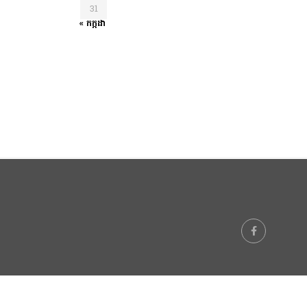
31
« កក្កដា