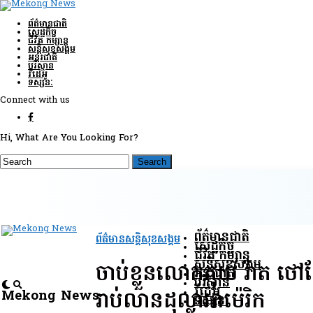
ព័ត៌មានជាតិ
សេដ្ឋកិច្ច
ជីវិត កម្សាន្ត
សន្តិសុខ​សង្គម
អន្តរជាតិ
បរិស្ថាន
វីដេអូ
ទស្សនៈ
Connect with us
Hi, What Are You Looking For?
ព័ត៌មានជាតិ
ព័ត៌មានសន្តិសុខ​សង្គម
សេដ្ឋកិច្ច
ជីវិត កម្សាន្ត
សន្តិសុខ​សង្គម
ចាប់ខ្លួន​លោកគុយ​ វ៉ាត​ 
អន្តរជាតិ
បរិស្ថាន
វីដេអូ
Mekong News
រាប់លានដុល្លាអាម៉េរិក
ទស្សនៈ