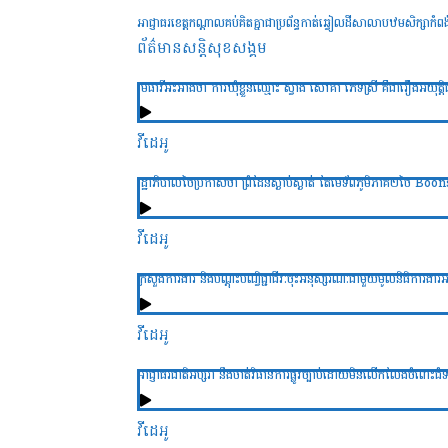
អាជ្ញាធរខេត្តកណ្តាលគប់គិតគ្នាជាប្រព័ន្ធកាត់ឆ្វៀលដីសាលាបឋមសិក្សាកំ
ព័ត៌មានសន្តិសុខ​សង្គម
មេធាវីអះអាងថា ការឃុំខ្លួនឈ្មោះ ស្វាង សៅគា ភេទស្រី គឺជារឿងអយុត្តិធ
វីដេអូ
រដ្ឋាភិបាលថៃប្រកាសថា ព្រំដែនស្ងាប់ស្ងាត់ តែមេទ័ពភូមិភាគ២ថៃ Bo
វីដេអូ
ក្រសួងការងារ និងបណ្ដុះបណ្វិជ្ជាជីវៈចុះអនុស្សរណៈជាមួយមូលនិធិការងារអន្ដរជ
វីដេអូ
អាជ្ញាធរជាតិអប្សរា នឹងចាត់វិធានការផ្លូវច្បាប់ដោយមិនលើកលែងចំពោះជំទ
វីដេអូ