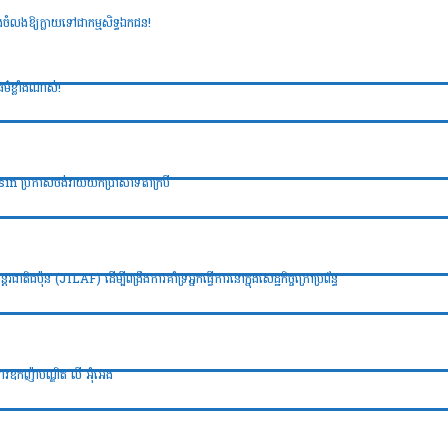
ពង់ចំលងឱ្យក្លាយទៅជាកម្មសិទ្ធឯកជន!
ម៌ខ្លាំងណាស់!
onsin ប្រកាសចង់វាយយកប្រាសាទតាក្របី
ាតិជប៉ុន (JILAF) ដើម្បីពង្រឹងការគាំទ្រអ្នកធ្វើការនៅក្នុងសេដ្ឋកិច្ចក្រៅប្រព័ន្ធ
ាវឧកញ៉ាបណ្ឌិត លី អ៊ុំអេង