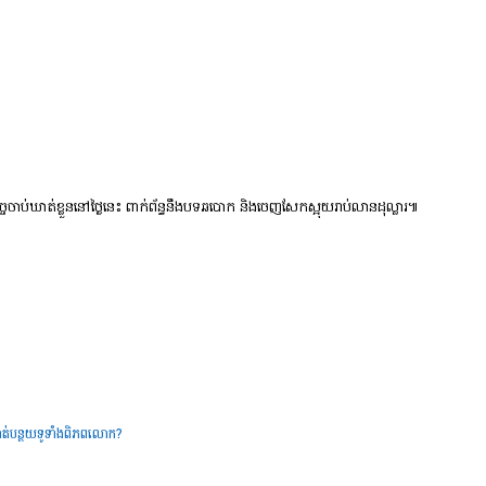
ប់ឃាត់ខ្លួននៅថ្ងៃនេះ ពាក់ព័ន្ធនឹងបទឆបោក​ និងចេញសែកស្អុយរាប់លានដុល្លារ៕
ានកាត់បន្ថយទូទាំងពិភពលោក?