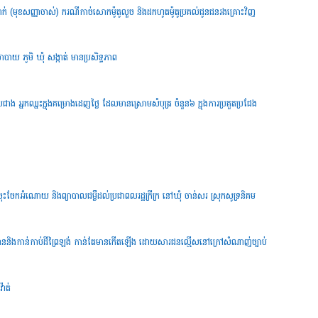
នាក់ (មុខសញ្ញាចាស់) ករណីកាច់សោកម៉ូតូលួច និងដកហូតម៉ូតូប្រគល់ជូនជនរងគ្រោះវិញ
នយោបាយ ភូមិ ឃុំ សង្កាត់ មានប្រសិទ្ធភាព
បជាង អ្នកឈ្នះក្នុងគម្រោងដេញថ្លៃ ដែលមានស្រោមសំបុត្រ ចំនួន៦ ក្នុងការប្រគួតប្រជែង
CB ចុះចែកអំណោយ និងព្យាបាលជម្ងឺដល់ប្រជាពលរដ្ឋក្រីក្រ នៅឃុំ ចាន់សរ ស្រុកសូទ្រនិគម
់រាននិងកាន់កាប់ដីព្រៃឡង់ កាន់តែមានកើតឡើង ដោយសារជនល្មើសនៅក្រៅសំណាញ់ច្បាប់
៉ាត់