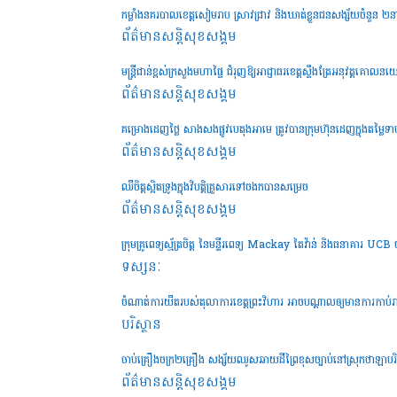
កម្លាំងនគរបាលខេត្តសៀមរាប ស្រាវជ្រាវ និងឃាត់ខ្លួនជនសង្ស័យចំនួន ២
ព័ត៌មានសន្តិសុខ​សង្គម
មន្រ្តីជាន់ខ្ពស់ក្រសួងមហាផ្ទៃ ជំរុញឱ្យអាជ្ញាធរខេត្តស្ទឹងត្រែអនុវត្តគោល
ព័ត៌មានសន្តិសុខ​សង្គម
គម្រោងដេញថ្លៃ សាងសងផ្លូវបេតុងអាមេ ត្រូវបានក្រុមហ៊ុនដេញក្នុងតម្លៃទា
ព័ត៌មានសន្តិសុខ​សង្គម
ឈឺចិត្តស្អិតទ្រូងក្នុងវិបត្តិគ្រួសារទៅចងកបានសម្រេច
ព័ត៌មានសន្តិសុខ​សង្គម
ក្រុមគ្រូពេទ្យស្ម័ត្រចិត្ត នៃមន្ទីរពេទ្យ Mackay តៃវ៉ាន់ និងធនាគារ U
ទស្សនៈ
ចំណាត់ការយឺតរបស់តុលាការខេត្តព្រះវិហារ អាចបណ្តាលឲ្យមានការកាប
បរិស្ថាន
ចាប់គ្រឿងចក្រ២គ្រឿង សង្ស័យឈូសឆាយដីព្រៃខុសច្បាប់នៅស្រុកថាឡាបរិវ
ព័ត៌មានសន្តិសុខ​សង្គម