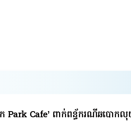
ថៅកែ​ Park Cafe’ ពាក់ពន្ធ័​ករណីឆបោកល