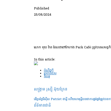
Published
25/08/2024
លោក គុយ វ៉ាត ដែលជាថៅកែហាង Park Café ត្រូវបានសមត្ថកិច្ចចា
In this article:
ដំណឹងថ្មី
ពេញនិយម
វីដេអូ
សង្គ្រាម រុស្ស៊ី អ៊ុយក្រែន
តើប្រព័ន្ធមីស៊ីល Patriot ជាអ្វី ហើយហេតុអ្វីបានជាការផ្គត់ផ្គង់ត្រូវប
ព័ត៌មានជាតិ